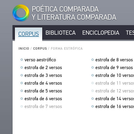
POÉTICA COMPARADA
Y LITERATURA COMPARADA
BIBLIOTECA
ENCICLOPEDIA
TE
CORPUS
CORPUS
AUTORES DE LENGUA RUSA
INICIO
/
CORPUS
/
FORMA ESTRÓFICA
AUTORES DE OTRAS LENGUAS
verso aestrófico
estrofa de 8 versos
OBRAS EN LENGUA RUSA
estrofa de 2 versos
estrofa de 9 versos
OBRAS EN OTRAS LENGUAS
estrofa de 3 versos
estrofa de 10 verso
FORMA MÉTRICA
estrofa de 4 versos
estrofa de 11 verso
FORMA ESTRÓFICA
estrofa de 5 versos
estrofa de 12 verso
LENGUAS
estrofa de 6 versos
estrofa de 14 verso
EXPRESIÓN LITERARIA
estrofa de 7 versos
estrofa de 16 verso
TIPOS
NÚMERO DE TRADUCCIONES
BIBLIOTECA