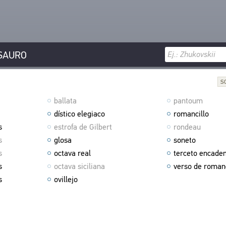
SAURO
S
ballata
pantoum
dístico elegiaco
romancillo
s
estrofa de Gilbert
rondeau
s
glosa
soneto
s
octava real
terceto encade
s
octava siciliana
verso de roman
s
ovillejo