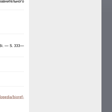
авнительного
A—Bi. — S. 333—
clopedia/bioref-