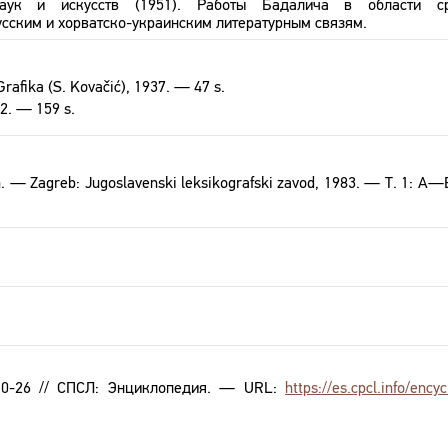
аук и искусств (1951). Работы Бадалича в области ср
сским и хорватско-украинским литературным связям.
rafika (S. Kovačić), 1937. — 47 s.
72. — 159 s.
kon. — Zagreb: Jugoslavenski leksikografski zavod, 1983. — T. 1: 
10-26 // СПСЛ: Энциклопедия. — URL:
https://es.cpcl.info/ency