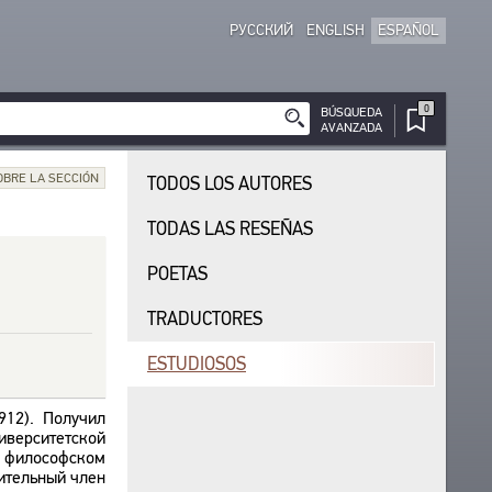
РУССКИЙ
ENGLISH
ESPAÑOL
0
BÚSQUEDA
AVANZADA
OBRE LA SECCIÓN
TODOS LOS AUTORES
TODAS LAS RESEÑAS
POETAS
TRADUCTORES
ESTUDIOSOS
912). Получил
верситетской
а философском
вительный член