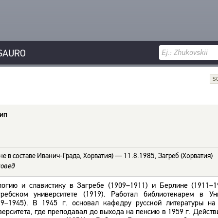
SAURO
S
сип
не в составе Иванич-Града, Хорватия) — 11.8.1985, Загреб (Хорватия)
довед
огию и славистику в Загребе (1909–1911) и Берлине (1911–1
ребском университете (1919). Работал библиотекарем в Уни
19–1945). В 1945 г. основал кафедру русской литературы н
верситета, где преподавал до выхода на пенсию в 1959 г. Дейст