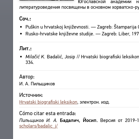
Югославской академии н
литературоведения посвящены в основном хорватско-ру
ACERCA DE
OBRAS
EDICIONES
SOBRE EL PROYECTO
Соч.:
CONTACTO
LOS FINES DEL PROYECTO
Puškin u hrvatskoj književnosti. — Zagreb: Štamparija G
ACUERDO DEL USUARIO
Rusko-hrvatske književne studije. — Zagreb: Liber, 19
SUBSISTEMAS
CORPUS
MARCADORES
Лит.:
BIBLIOTECA
Milačić K.
Badalić, Josip // Hrvatski biografiski leksi
ENCICLOPEDIA
334.
TESAURO
Автор:
FUNCIONALIDAD
И. А. Пильщиков
INDICES
BUSQUEDA
Источник:
Hrvatski biografiski leksikon
, электрон. изд.
ENLACES
CREADORES
Cómo citar esta entrada:
Пильщиков И. А.
Бадалич, Йосип.
Версия от 2019-
scholars/badalic_j/