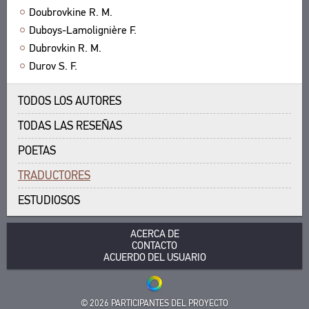
Doubrovkine R. M.
ACERCA DE
OBRAS
Duboys-Lamolignière F.
EDICIONES
SOBRE EL PROYECTO
CONTACTO
Dubrovkin R. M.
LOS FINES DEL PROYECTO
Durov S. F.
ACUERDO DEL USUARIO
SUBSISTEMAS
CORPUS
TODOS LOS AUTORES
MARCADORES
BIBLIOTECA
TODAS LAS RESEÑAS
ENCICLOPEDIA
POETAS
TESAURO
FUNCIONALIDAD
TRADUCTORES
INDICES
ESTUDIOSOS
BUSQUEDA
ENLACES
ACERCA DE
CONTACTO
CREADORES
ACUERDO DEL USUARIO
© 2026 PARTICIPANTES DEL PROYECTO