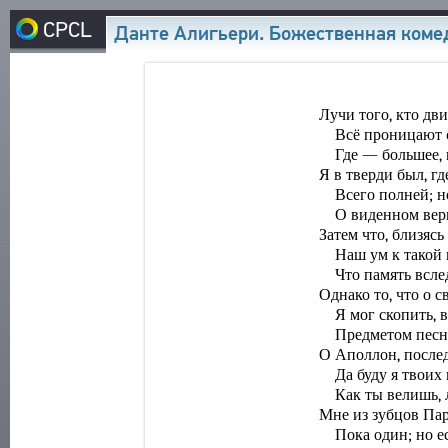
CPCL
Данте Алигьери. Божественная комеди
INICIO
CORPUS
AUTORES DE LENGUA RUSA
BIBLIOTECA
AUTORES DE OTRAS LENGUAS
TEXTOS
ENCICLOPEDIA
OBRAS EN LENGUA RUSA
AUTORES
OBRAS EN OTRAS LENGUAS
TODOS LOS AUTORES
OBRAS
TESAURO
FORMA MÉTRICA
TODAS LAS RESEÑAS
EDICIONES
ESTRUCTURA
BUSQUEDA
FORMA ESTRÓFICA
POETAS
ESTUDIOS
GLOSARIO
LENGUAS
TRADUCTORES
ACERCA DE
AUTORES
EXPRESIÓN LITERARIA
ESTUDIOSOS
OBRAS
SOBRE EL PROYECTO
CONTACTO
TIPOS
EDICIONES
LOS FINES DEL PROYECTO
NÚMERO DE TRADUCCIONES