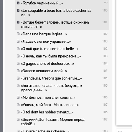
ACUERDO DEL USUARIO
PUBLICACIONES BIBLIOGRÁFICAS
SUBSISTEMAS
«Голубок уединенный...»
99
EDITORES
CORPUS
«Le coupable a beau fuir, a beau cacher sa
100
MARCADORES
vie...»
OBRAS
BIBLIOTECA
«Вотще бежит злодей, вотще он жизнь
101
скрывает!..»
EDICIONES
ENCICLOPEDIA
«Dans une barque légère...»
102
TESAURO
«Ладьею легкой управляя...»
103
FUNCIONALIDAD
«O nuit que tu me semblois belle...»
102
INDICES
«О ночь, как ты была прекрасна...»
103
BUSQUEDA
«O gages chers et douloureux...»
104
ENLACES
«Залоги нежности моей...»
105
CREADORES
«Grandeurs, trésors que l’on envie...»
104
«Богатство, слава, честь безумцам
105
драгоценны!..»
«Montesinos, mon cher cousin...»
106
«Ужель, мой брат, Монтесинос...»
107
«O toi dont les nobles travaux...»
106
«Великий Дон Кишот, Мерлин перед
107
тобой!..»
«L’avare cache sa richesse...»
108