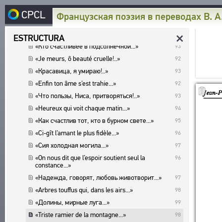
Jean-Pierre Claris de Florian
92
CPCL
〈Les poèmes du «Don Quichotte»〉 =
Французская поэзия в переводах В. 
92
〈Стихотворения из «Дон Кихота»〉
«One il ne fut de chevalier...»
92
ESTRUCTURA
«Кто счастливее в подсолнечной...»
93
«Je meurs, ô beauté cruelle!..»
92
INICIO
«Красавица, я умираю!..»
93
CORPUS
«Enfin ton âme s’est trahie...»
92
AUTORES DE LENGUA RUSA
«Что пользы, Ниса, притворяться!..»
93
BIBLIOTECA
«Heureux qui voit chaque matin...»
AUTORES DE OTRAS LENGUAS
94
TEXTOS
«Как счастлив тот, кто в бурном свете...»
95
ENCICLOPEDIA
OBRAS EN LENGUA RUSA
AUTORES
«Ci-gît l’amant le plus fidèle...»
96
OBRAS EN OTRAS LENGUAS
TODOS LOS AUTORES
OBRAS
TESAURO
«Сия холодная могила...»
97
FORMA MÉTRICA
TODAS LAS RESEÑAS
EDICIONES
ESTRUCTURA
«On nous dit que l’espoir soutient seul la
96
BUSQUEDA
FORMA ESTRÓFICA
POETAS
constance...»
ESTUDIOS
GLOSARIO
«Надежда, говорят, любовь животворит...»
LENGUAS
97
TRADUCTORES
ACERCA DE
AUTORES
«Arbres touffus qui, dans les airs...»
98
EXPRESIÓN LITERARIA
ESTUDIOSOS
OBRAS
SOBRE EL PROYECTO
«Долины, мирные луга...»
99
CONTACTO
TIPOS
EDICIONES
LOS FINES DEL PROYECTO
«Triste ramier de la montagne...»
98
NÚMERO DE TRADUCCIONES