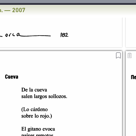
о. — 2007
COPIAR EL TEXTO
AÑADIR A LOS
Обложка
DE LA PÁGINA
MARCADORES
1
2
3