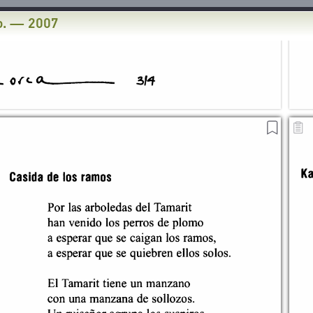
о. — 2007
COPIAR EL TEXTO
AÑADIR A LOS
Обложка
DE LA PÁGINA
MARCADORES
1
2
3