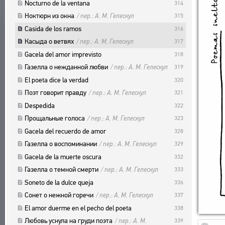
ACUERDO DEL USUARIO
Nocturno de la ventana
314
PUBLICACIONES BIBLIOGRÁFICAS
SUBSISTEMAS
Ноктюрн из окна
/ пер.: А. М. Гелескул
315
EDITORES
CORPUS
MARCADORES
Casida de los ramos
316
OBRAS
BIBLIOTECA
Касыда о ветвях
/ пер.: А. М. Гелескул
317
EDICIONES
ENCICLOPEDIA
Gacela del amor imprevisto
318
TESAURO
Газелла о нежданной любви
/ пер.: А. М. Гелескул
319
FUNCIONALIDAD
El poeta dice la verdad
320
INDICES
Поэт говорит правду
/ пер.: А. М. Гелескул
321
BUSQUEDA
Despedida
322
ENLACES
Прощальные голоса
/ пер.: А. М. Гелескул
323
CREADORES
Gacela del recuerdo de amor
328
Газелла о воспоминании
/ пер.: А. М. Гелескул
329
Gacela de la muerte oscura
332
Газелла о темной смерти
/ пер.: А. М. Гелескул
333
Soneto de la dulce queja
336
Сонет о нежной горечи
/ пер.: А. М. Гелескул
337
El amor duerme en el pecho del poeta
338
Любовь уснула на груди поэта
/ пер.: А. М.
339