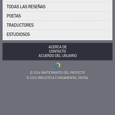
ACERCA DE
OBRAS
TODAS LAS RESEÑAS
EDICIONES
SOBRE EL PROYECTO
POETAS
CONTACTO
LOS FINES DEL PROYECTO
TRADUCTORES
ACUERDO DEL USUARIO
SUBSISTEMAS
ESTUDIOSOS
CORPUS
MARCADORES
BIBLIOTECA
ACERCA DE
ENCICLOPEDIA
CONTACTO
ACUERDO DEL USUARIO
TESAURO
FUNCIONALIDAD
INDICES
© 2026 PARTICIPANTES DEL PROYECTO
BUSQUEDA
© 2026 BIBLIOTECA FUNDAMENTAL DIGITAL
ENLACES
CREADORES