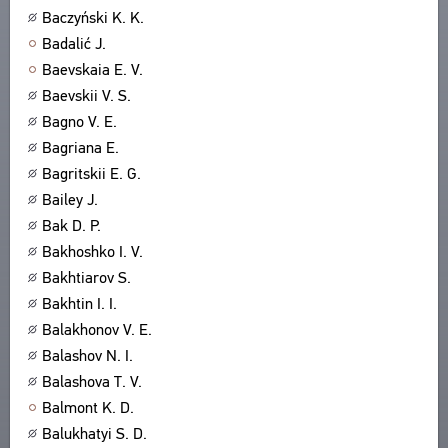
Baczyński K. K.
ACERCA DE
OBRAS
Badalić J.
EDICIONES
SOBRE EL PROYECTO
CONTACTO
Baevskaia E. V.
LOS FINES DEL PROYECTO
Baevskii V. S.
ACUERDO DEL USUARIO
SUBSISTEMAS
Bagno V. E.
CORPUS
MARCADORES
Bagriana E.
BIBLIOTECA
Bagritskii E. G.
ENCICLOPEDIA
Bailey J.
TESAURO
Bak D. P.
FUNCIONALIDAD
Bakhoshko I. V.
INDICES
Bakhtiarov S.
Bakhtin I. I.
BUSQUEDA
Balakhonov V. E.
ENLACES
Balashov N. I.
CREADORES
Balashova T. V.
Balmont K. D.
Balukhatyi S. D.