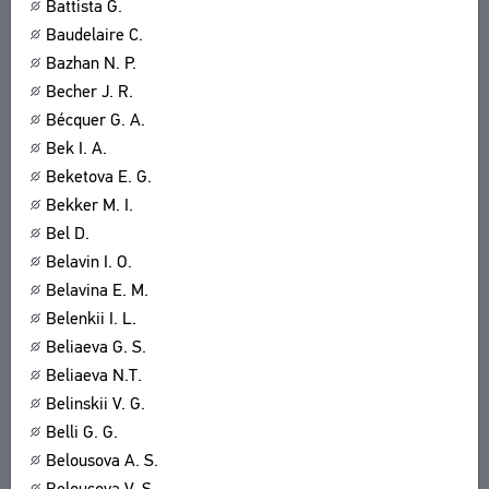
Battista G.
Baudelaire C.
Bazhan N. P.
Becher J. R.
Bécquer G. A.
Bek I. A.
Beketova E. G.
Bekker M. I.
Bel D.
Belavin I. O.
Belavina E. M.
Belenkii I. L.
Beliaeva G. S.
Beliaeva N.T.
Belinskii V. G.
Belli G. G.
Belousova A. S.
Belousova V. S.