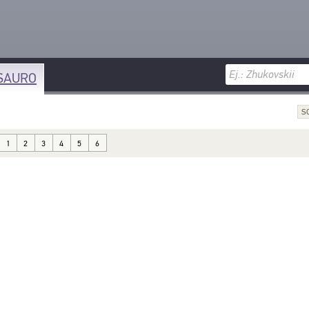
SAURO
S
1
2
3
4
5
6