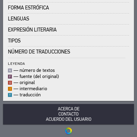
FORMA ESTRÓFICA
LENGUAS
EXPRESIÓN LITERARIA
TIPOS
NÚMERO DE TRADUCCIONES
LEYENDA
—
número de textos
N
—
fuente (del original)
F
—
original
O
—
intermediario
I
—
traducción
T
ACERCA DE
CONTACTO
ACUERDO DEL USUARIO