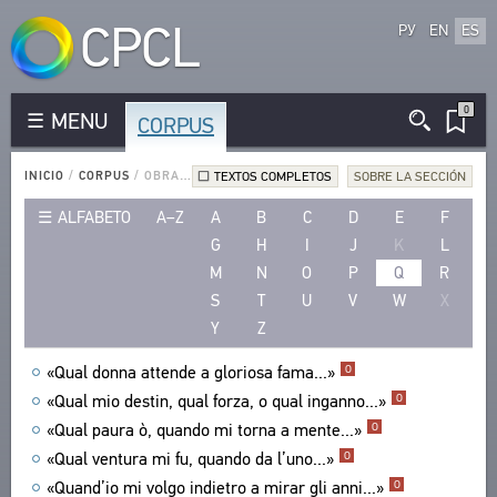
CPCL
РУ
EN
ES
0
MENU
CORPUS
CORPUS
AUTORES DE LENGUA RUSA
INICIO
/
CORPUS
/
OBRAS EN OTRAS LENGUAS
TEXTOS COMPLETOS
SOBRE LA SECCIÓN
AUTORES DE OTRAS LENGUAS
ALFABETO
A–Z
A
B
C
D
E
F
OBRAS EN LENGUA RUSA
G
H
I
J
K
L
OBRAS EN OTRAS LENGUAS
M
N
O
P
Q
R
FORMA MÉTRICA
S
T
U
V
W
X
FORMA ESTRÓFICA
Y
Z
LENGUAS
«Qual donna attende a gloriosa fama...»
O
EXPRESIÓN LITERARIA
«Qual mio destin, qual forza, o qual inganno...»
O
TIPOS
«Qual paura ò, quando mi torna a mente...»
O
NÚMERO DE TRADUCCIONES
«Qual ventura mi fu, quando da l’uno...»
O
«Quand’io mi volgo indietro a mirar gli anni...»
O
BIBLIOTECA