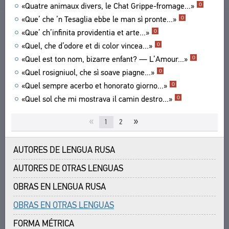
«Quatre animaux divers, le Chat Grippe-fromage...»
O
ENLACES
«Que’ che ’n Tesaglia ebbe le man sì pronte...»
O
CREADORES
«Que’ ch’infinita providentia et arte...»
O
«Quel, che d’odore et di color vincea...»
O
«Quel est ton nom, bizarre enfant? — L’Amour...»
O
«Quel rosigniuol, che sì soave piagne...»
O
«Quel sempre acerbo et honorato giorno...»
O
«Quel sol che mi mostrava il camin destro...»
O
«
»
1
2
AUTORES DE LENGUA RUSA
AUTORES DE OTRAS LENGUAS
OBRAS EN LENGUA RUSA
OBRAS EN OTRAS LENGUAS
FORMA MÉTRICA