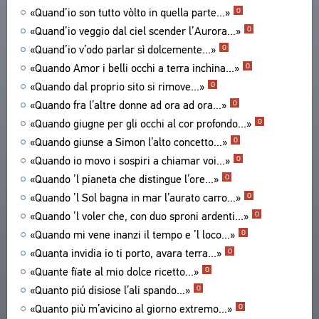
«Quand’io son tutto vòlto in quella parte...»
O
TEXTOS
ENCICLOPEDIA
«Quand’io veggio dal ciel scender l’Aurora...»
O
AUTORES
TODOS LOS AUTORES
«Quand’io v’odo parlar sì dolcemente...»
O
OBRAS
TESAURO
«Quando Amor i belli occhi a terra inchina...»
TODAS LAS RESEÑAS
O
EDICIONES
ESTRUCTURA
«Quando dal proprio sito si rimove...»
O
BUSQUEDA
POETAS
ESTUDIOS
GLOSARIO
«Quando fra l’altre donne ad ora ad ora...»
O
TRADUCTORES
ACERCA DE
AUTORES
«Quando giugne per gli occhi al cor profondo...»
O
ESTUDIOSOS
OBRAS
SOBRE EL PROYECTO
«Quando giunse a Simon l’alto concetto...»
O
CONTACTO
EDICIONES
LOS FINES DEL PROYECTO
«Quando io movo i sospiri a chiamar voi...»
O
ACUERDO DEL USUARIO
PUBLICACIONES BIBLIOGRÁFICAS
SUBSISTEMAS
«Quando ’l pianeta che distingue l’ore...»
O
EDITORES
CORPUS
«Quando ’l Sol bagna in mar l’aurato carro...»
O
MARCADORES
«Quando ’l voler che, con duo sproni ardenti...»
OBRAS
BIBLIOTECA
O
«Quando mi vene inanzi il tempo e ’l loco...»
O
EDICIONES
ENCICLOPEDIA
«Quanta invidia io ti porto, avara terra...»
O
TESAURO
«Quante fïate al mio dolce ricetto...»
O
FUNCIONALIDAD
«Quanto piú disiose l’ali spando...»
O
INDICES
«Quanto più m’avicino al giorno extremo...»
O
BUSQUEDA