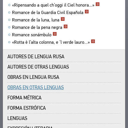
«Ripensando a quel ch’oggi il Ciel honora...»
O
TEXTOS
ENCICLOPEDIA
Romance de la Guardia Civil Española
O
AUTORES
TODOS LOS AUTORES
Romance de la luna, luna
O
OBRAS
TESAURO
Romance de la pena negra
TODAS LAS RESEÑAS
O
EDICIONES
ESTRUCTURA
Romance sonámbulo
O
BUSQUEDA
POETAS
ESTUDIOS
GLOSARIO
«Rotta è l’alta colonna, e ’l verde lauro...»
O
TRADUCTORES
ACERCA DE
AUTORES
ESTUDIOSOS
OBRAS
SOBRE EL PROYECTO
AUTORES DE LENGUA RUSA
CONTACTO
EDICIONES
LOS FINES DEL PROYECTO
AUTORES DE OTRAS LENGUAS
ACUERDO DEL USUARIO
PUBLICACIONES BIBLIOGRÁFICAS
SUBSISTEMAS
OBRAS EN LENGUA RUSA
EDITORES
CORPUS
MARCADORES
OBRAS
BIBLIOTECA
OBRAS EN OTRAS LENGUAS
EDICIONES
ENCICLOPEDIA
FORMA MÉTRICA
TESAURO
FORMA ESTRÓFICA
FUNCIONALIDAD
LENGUAS
INDICES
BUSQUEDA