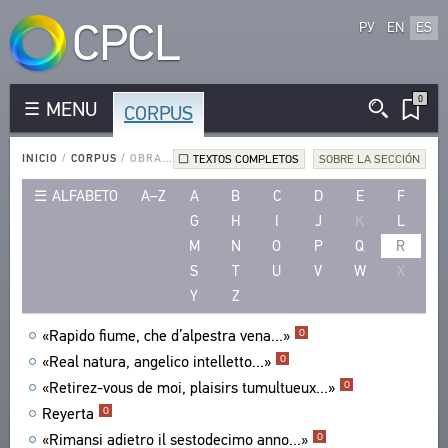
CPCL
РУ
EN
ES
0
MENU
CORPUS
CORPUS
AUTORES DE LENGUA RUSA
INICIO
/
CORPUS
/
OBRAS EN OTRAS LENGUAS
TEXTOS COMPLETOS
SOBRE LA SECCIÓN
AUTORES DE OTRAS LENGUAS
ALFABETO
A–Z
A
B
C
D
E
F
OBRAS EN LENGUA RUSA
G
H
I
J
K
L
OBRAS EN OTRAS LENGUAS
M
N
O
P
Q
R
FORMA MÉTRICA
S
T
U
V
W
X
FORMA ESTRÓFICA
Y
Z
LENGUAS
«Rapido fiume, che d’alpestra vena...»
O
EXPRESIÓN LITERARIA
«Real natura, angelico intelletto...»
O
TIPOS
«Retirez-vous de moi, plaisirs tumultueux...»
O
NÚMERO DE TRADUCCIONES
Reyerta
O
«Rimansi adietro il sestodecimo anno...»
O
BIBLIOTECA