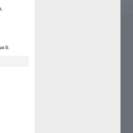
A.
us G.