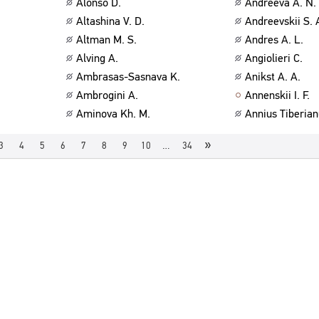
Alonso D.
Andreeva A. N.
Altashina V. D.
Andreevskii S. 
Altman M. S.
Andres A. L.
Alving A.
Angiolieri C.
Ambrasas-Sasnava K.
Anikst A. A.
Ambrogini A.
Annenskii I. F.
Aminova Kh. M.
Annius Tiberian
»
3
4
5
6
7
8
9
10
…
34