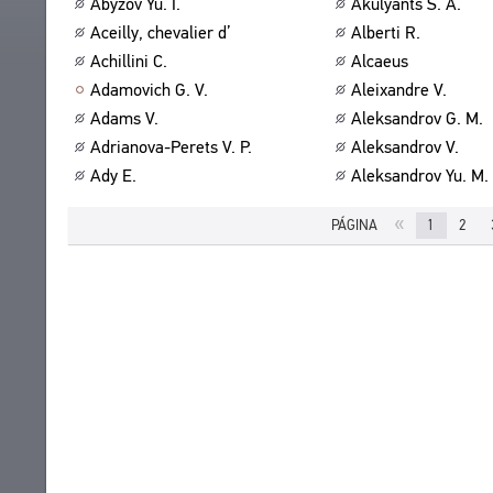
Abyzov Yu. I.
Akulyants S. A.
ACERCA DE
OBRAS
Aceilly, chevalier d’
Alberti R.
EDICIONES
SOBRE EL PROYECTO
Achillini C.
Alcaeus
CONTACTO
Adamovich G. V.
Aleixandre V.
LOS FINES DEL PROYECTO
ACUERDO DEL USUARIO
Adams V.
Aleksandrov G. M.
SUBSISTEMAS
Adrianova-Perets V. P.
Aleksandrov V.
CORPUS
MARCADORES
Ady E.
Aleksandrov Yu. M.
BIBLIOTECA
ENCICLOPEDIA
«
PÁGINA
1
2
TESAURO
FUNCIONALIDAD
INDICES
BUSQUEDA
ENLACES
CREADORES