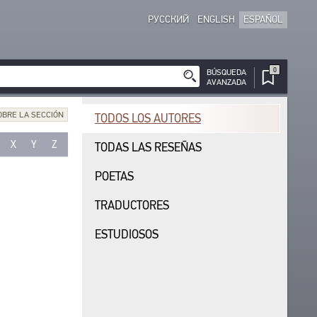
РУССКИЙ
ENGLISH
ESPAÑOL
0
BÚSQUEDA
AVANZADA
OBRE LA SECCIÓN
TODOS LOS AUTORES
X
Y
Z
TODAS LAS RESEÑAS
POETAS
TRADUCTORES
ESTUDIOSOS