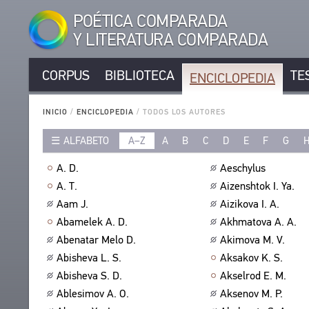
POÉTICA COMPARADA
Y LITERATURA COMPARADA
CORPUS
BIBLIOTECA
TE
ENCICLOPEDIA
CORPUS
AUTORES DE LENGUA RUSA
BIBLIOTECA
INICIO
/
ENCICLOPEDIA
/
TODOS LOS AUTORES
AUTORES DE OTRAS LENGUAS
TEXTOS
ALFABETO
A–Z
A
B
C
D
E
F
G
ENCICLOPEDIA
OBRAS EN LENGUA RUSA
AUTORES
OBRAS EN OTRAS LENGUAS
TODOS LOS AUTORES
A. D.
Aeschylus
OBRAS
FORMA MÉTRICA
TODAS LAS RESEÑAS
A. T.
Aizenshtok I. Ya.
EDICIONES
FORMA ESTRÓFICA
POETAS
Aam J.
Aizikova I. A.
ESTUDIOS
LENGUAS
TRADUCTORES
Abamelek A. D.
Akhmatova A. A.
AUTORES
EXPRESIÓN LITERARIA
Abenatar Melo D.
Akimova M. V.
ESTUDIOSOS
OBRAS
Abisheva L. S.
Aksakov K. S.
TIPOS
EDICIONES
TESAURO
Abisheva S. D.
Akselrod E. M.
NÚMERO DE TRADUCCIONES
PUBLICACIONES BIBLIOGRÁFICAS
ESTRUCTURA
Ablesimov A. O.
Aksenov M. P.
BUSQUEDA
EDITORES
GLOSARIO