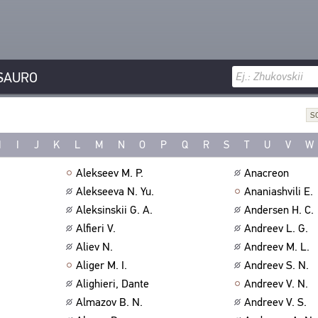
SAURO
S
H
I
J
K
L
M
N
O
P
Q
R
S
T
U
V
W
Alekseev M. P.
Anacreon
Alekseeva N. Yu.
Ananiashvili E.
Aleksinskii G. A.
Andersen H. C.
Alfieri V.
Andreev L. G.
Aliev N.
Andreev M. L.
Aliger M. I.
Andreev S. N.
Alighieri, Dante
Andreev V. N.
Almazov B. N.
Andreev V. S.